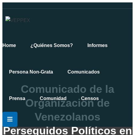
Home
¿Quiénes Somos?
Informes
Persona Non-Grata
Comunicados
Comunicado de la
Prensa
Comunidad
Censos
Organización de
Venezolanos
Perseguidos Políticos en