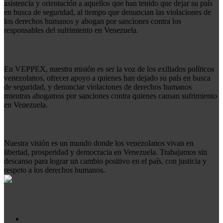
asistencia y orientación a aquellos que han tenido que dejar su país
en busca de seguridad, al tiempo que denuncian las violaciones de
los derechos humanos y abogan por sanciones contra los
responsables del sufrimiento en Venezuela.
Misión
En VEPPEX, nuestra misión es ser la voz de los exiliados políticos
venezolanos, ofrecer apoyo a quienes han dejado su país en busca
de seguridad, y denunciar violaciones de derechos humanos
mientras abogamos por sanciones contra quienes causan sufrimiento
en Venezuela.
Visión
Nuestra visión es un mundo donde los venezolanos vivan en
libertad, prosperidad y democracia en Venezuela. Trabajamos sin
descanso para lograr un cambio positivo en el país, con justicia y
respeto a los derechos humanos.
Síguenos