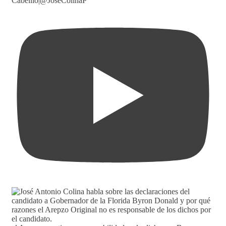
Cabelllo|@JoseColinaP