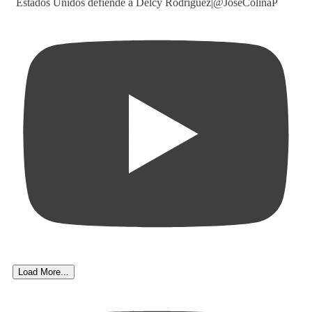
Estados Unidos defiende a Delcy Rodriguez|@JoseColinaP
Load More...