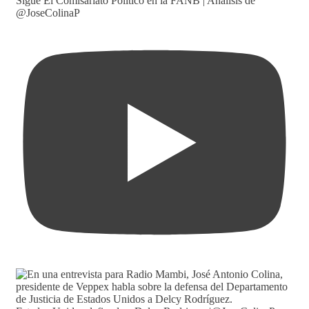
Sigue El Comisariato Político en la FANB | Análisis de
@JoseColinaP